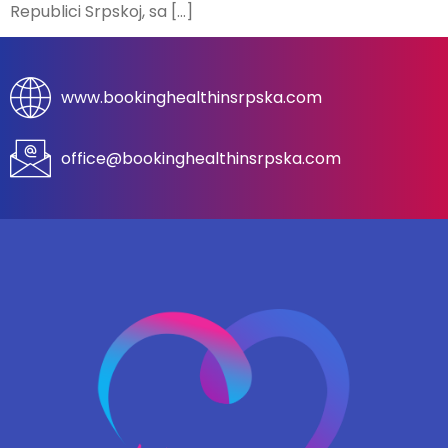
Republici Srpskoj, sa […]
www.bookinghealthinsrpska.com
office@bookinghealthinsrpska.com​