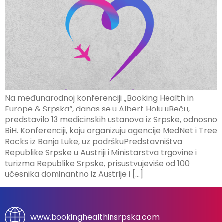
Na međunarodnoj konferenciji „Booking Health in
Europe & Srpska“, danas se u Albert Holu uBeču,
predstavilo 13 medicinskih ustanova iz Srpske, odnosno
BiH. Konferenciji, koju organizuju agencije MedNet i Tree
Rocks iz Banja Luke, uz podrškuPredstavništva
Republike Srpske u Austriji i Ministarstva trgovine i
turizma Republike Srpske, prisustvujeviše od 100
učesnika dominantno iz Austrije i […]
www.bookinghealthinsrpska.com