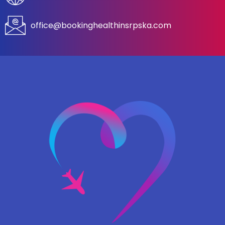
office@bookinghealthinsrpska.com​