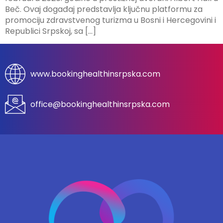
Beč. Ovaj događaj predstavlja ključnu platformu za
promociju zdravstvenog turizma u Bosni i Hercegovini i
Republici Srpskoj, sa […]
www.bookinghealthinsrpska.com
office@bookinghealthinsrpska.com​